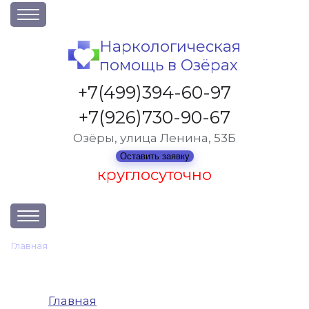
О клинике
Наркологическая
помощь в Озёрах
Акции
Вакансии
+7(499)394-60-97
Лицензии
+7(926)730-90-67
Статьи
Озёры, улица Ленина, 53Б
Контакты
Оставить заявку
круглосуточно
Услуги и стоимость
Главная
•
Карта сайта
Отзывы
Вопрос-ответ
Главная